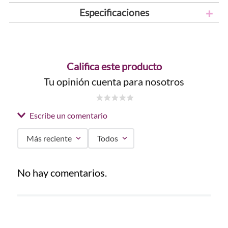
Especificaciones
Califica este producto
Tu opinión cuenta para nosotros
☆
☆
☆
☆
☆
Escribe un comentario
Más reciente
Todos
Agregar comentario
No hay comentarios.
Título
Califica el producto de 1 a 5 estrellas