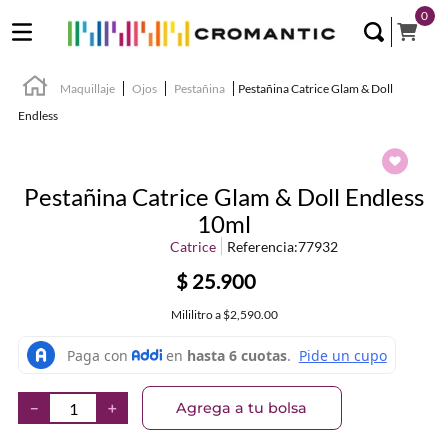
0
Maquillaje
Ojos
Pestañina
Pestañina Catrice Glam & Doll
Endless
Pestañina Catrice Glam & Doll Endless
10ml
Catrice
Referencia
:
77932
$
25
.
900
Mililitro
a
$2,590.00
Agrega a tu bolsa
－
＋