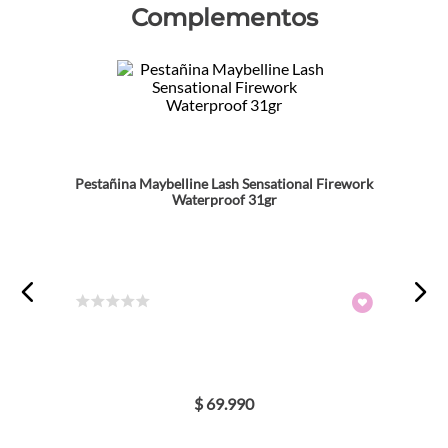
Complementos
★
★
★
★
★
Tu nombre
Dirección de email
Pestañina Maybelline Lash Sensational Firework
Waterproof 31gr
Escribe un comentario
☆
☆
☆
☆
☆
ENVIAR COMENTARIO
$
69
.
990