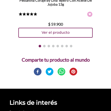
Pestañina Coraje By Lina Tejeiro Con Aceite De
Jojoba 13g
★
★
★
★
★
$
59
.
900
Comparte
Links de interés