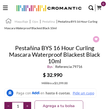
0
Maquillaje
Ojos
Pestañina
Pestañina BYS 16 Hour Curling
Mascara Waterproof Blackest Black 10ml
Pestañina BYS 16 Hour Curling
Mascara Waterproof Blackest Black
10ml
Bys
Referencia
:
79716
$
32
.
990
Mililitro
a
$3,299.00
Agrega a tu bolsa
－
＋