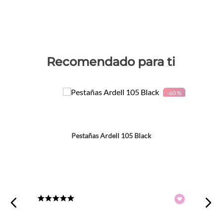
Recomendado para ti
-
60 %
Pestañas Ardell 105 Black
★
★
★
★
★