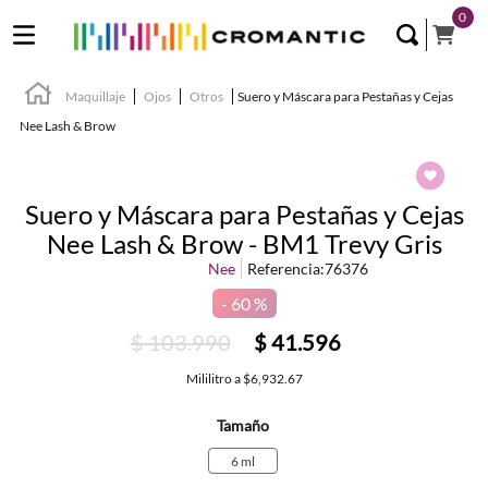
0
Maquillaje
Ojos
Otros
Suero y Máscara para Pestañas y Cejas
Nee Lash & Brow
Suero y Máscara para Pestañas y Cejas
Nee Lash & Brow - BM1 Trevy Gris
Nee
Referencia
:
76376
60 %
$
103
.
990
$
41
.
596
Mililitro
a
$6,932.67
Tamaño
6 ml