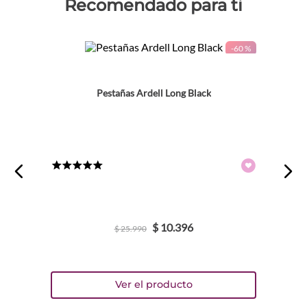
Recomendado para ti
-
60 %
Pestañas Ardell Long Black
★
★
★
★
★
$
10
.
396
$
25
.
990