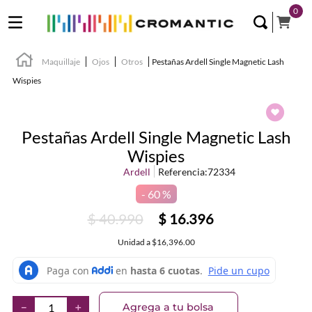
0
Maquillaje
Ojos
Otros
Pestañas Ardell Single Magnetic Lash
Wispies
Pestañas Ardell Single Magnetic Lash
Wispies
Ardell
Referencia
:
72334
60 %
$
40
.
990
$
16
.
396
Unidad
a
$16,396.00
Agrega a tu bolsa
－
＋