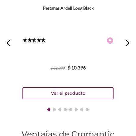
Pestañas Ardell Long Black
★
★
★
★
★
$
10
.
396
$
25
.
990
Ventajas de Cromantic