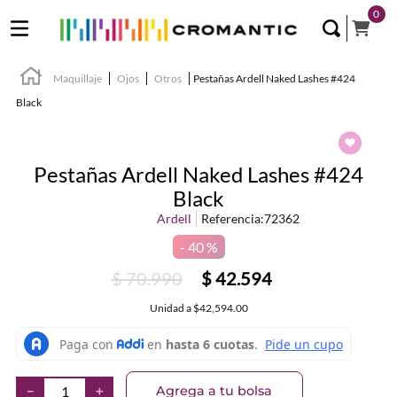
0
Maquillaje
Ojos
Otros
Pestañas Ardell Naked Lashes #424
Black
Pestañas Ardell Naked Lashes #424
Black
Ardell
Referencia
:
72362
40 %
$
70
.
990
$
42
.
594
Unidad
a
$42,594.00
Agrega a tu bolsa
－
＋