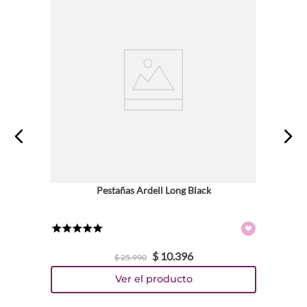
Pestañas Ardell Long Black
★
★
★
★
★
$
10
.
396
$
25
.
990