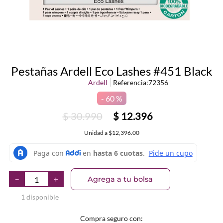
Pestañas Ardell Eco Lashes #451 Black
Ardell
Referencia
:
72356
60 %
$
30
.
990
$
12
.
396
Unidad
a
$12,396.00
Agrega a tu bolsa
－
＋
1 disponible
Compra seguro con: