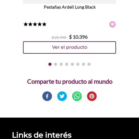
Pestañas Ardell Long Black
★
★
★
★
★
$
10
.
396
$
25
.
990
Comparte
Links de interés