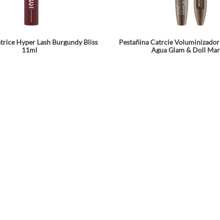
trice Hyper Lash Burgundy Bliss
Pestañina Catrcie Voluminizadora
11ml
Agua Glam & Doll Ma
☆
☆
☆
☆
☆
$
34
.
900
$
24
.
900
Agrega a tu bolsa
Agrega a tu bols
Comparte