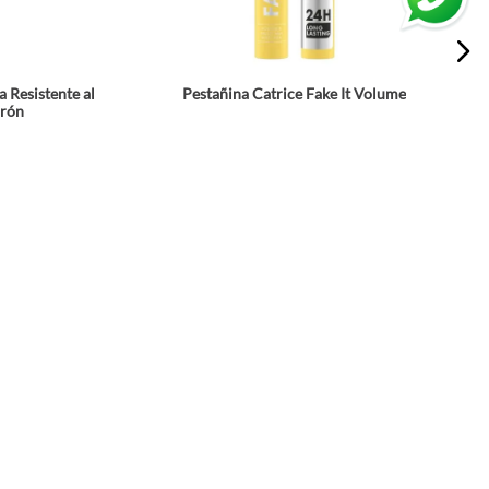
 Resistente al
Pestañina Catrice Fake It Volume
rrón
★
★
★
★
★
$
32
.
900
a
Agrega a tu bolsa