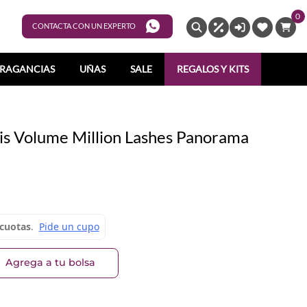
0
ENTRAR
CONTACTA CON UN EXPERTO
RAGANCIAS
UÑAS
SALE
REGALOS Y KITS
ris Volume Million Lashes Panorama
Agrega a tu bolsa