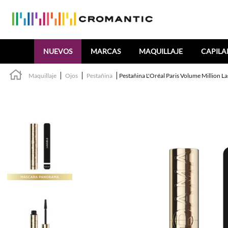
Buscar
NUEVOS
MARCAS
MAQUILLAJE
CAPILA
Maquillaje
Ojos
Pestañina
Pestañina L'Oréal Paris Volume Million 