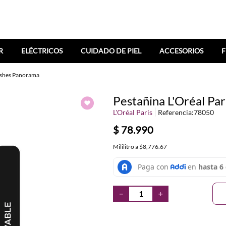
R
ELÉCTRICOS
CUIDADO DE PIEL
ACCESORIOS
F
Lashes Panorama
Pestañina L'Oréal Pa
L'Oréal Paris
Referencia
:
78050
$
78
.
990
Mililitro
a
$8,776.67
－
＋