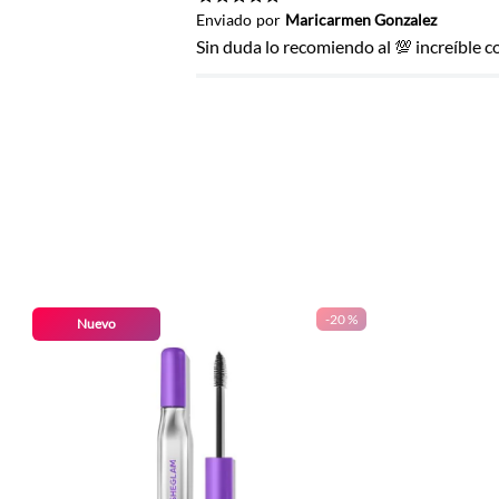
Título
★
★
★
★
★
Enviado
por
Maricarmen Gonzalez
Sin duda lo recomiendo al 💯 increíble 
Califica el producto de 1 a 5 estrel
★
★
★
★
★
Tu nombre
Dirección de email
-
20 %
Nuevo
Escribe un comentario