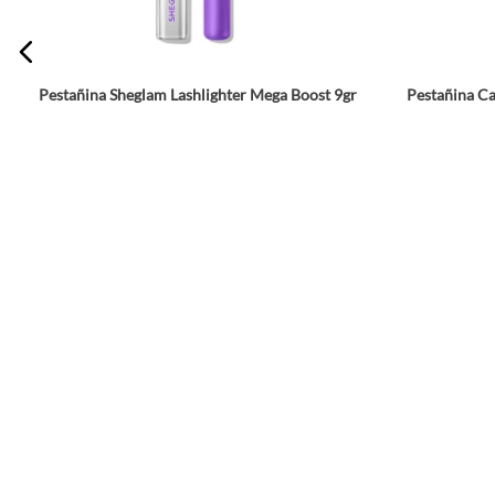
Pestañina Sheglam Lashlighter Mega Boost 9gr
Pestañina Ca
☆
☆
☆
☆
☆
☆
☆
☆
☆
☆
$
29
.
592
$
36
.
990
Agrega a tu bolsa