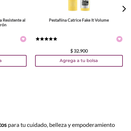
 Resistente al
Pestañina Catrice Fake It Volume
rrón
★
★
★
★
★
$
32
.
900
a
Agrega a tu bolsa
tos
para tu cuidado, belleza y empoderamiento