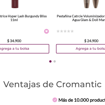
trice Hyper Lash Burgundy Bliss
Pestañina Catrcie Voluminizadora
11ml
Agua Glam & Doll Ma
☆
☆
☆
☆
☆
$
34
.
900
$
24
.
900
Agrega a tu bolsa
Agrega a tu bols
Ventajas de Cromantic
Más de 10.000 produc