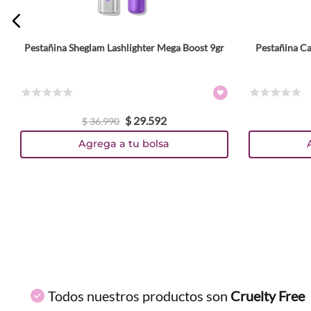
ENVIAR COMENTARIO
Pestañina Sheglam Lashlighter Mega Boost 9gr
Pestañina Ca
☆
☆
☆
☆
☆
☆
☆
☆
☆
☆
$
29
.
592
$
36
.
990
Agrega a tu bolsa
Todos nuestros productos son
Cruelty Free