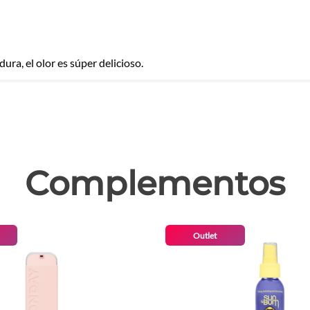
a, el olor es súper delicioso.
las
Complementos
Outlet