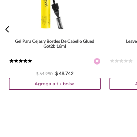
Gel Para Cejas y Bordes De Cabello Glued
Leave
Got2b 16ml
★
★
★
★
★
☆
☆
☆
☆
☆
$
48
.
742
$
64
.
990
Agrega a tu bolsa