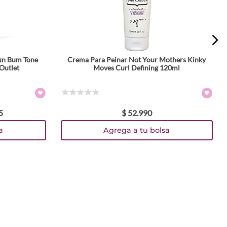
Sun Bum Tone
Crema Para Peinar Not Your Mothers Kinky
Outlet
Moves Curl Defining 120ml
☆
☆
☆
☆
☆
5
$
52
.
990
a
Agrega a tu bolsa