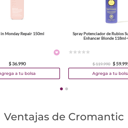
 in Monday Repair 150ml
Spray Potenciador de Rubios 
Enhancer Blonde 118ml-
☆
☆
☆
☆
☆
$
36
.
990
$
59
.
99
$
119
.
990
Agrega a tu bolsa
Agrega a tu bols
Ventajas de Cromantic