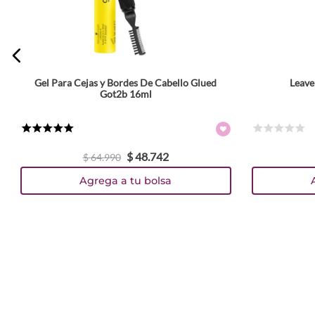
ENVIAR COMENTARIO
Gel Para Cejas y Bordes De Cabello Glued
Leave
Got2b 16ml
★
★
★
★
★
☆
☆
☆
☆
☆
$
48
.
742
$
64
.
990
Agrega a tu bolsa