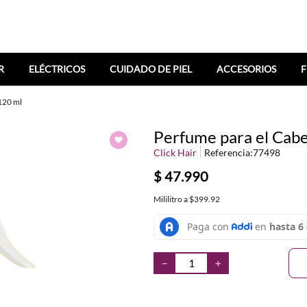
R
ELÉCTRICOS
CUIDADO DE PIEL
ACCESORIOS
F
 120 ml
Perfume para el Cabel
Click Hair
Referencia
:
77498
$
47
.
990
Mililitro
a
$399.92
－
＋