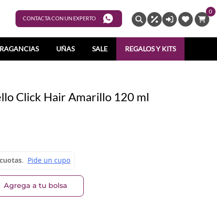
0
ENTRAR
CONTACTA CON UN EXPERTO
RAGANCIAS
UÑAS
SALE
REGALOS Y KITS
lo Click Hair Amarillo 120 ml
Agrega a tu bolsa