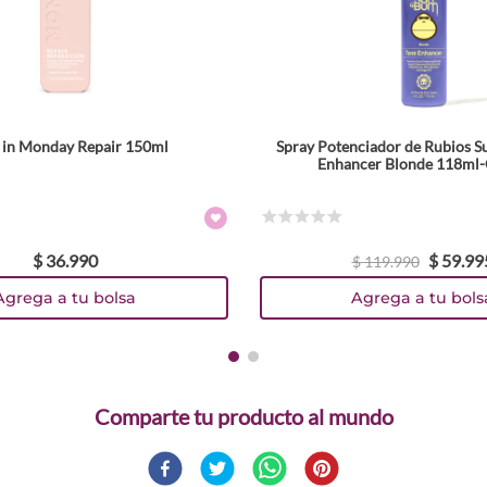
 in Monday Repair 150ml
Spray Potenciador de Rubios 
Enhancer Blonde 118ml-
☆
☆
☆
☆
☆
$
36
.
990
$
59
.
99
$
119
.
990
Agrega a tu bolsa
Agrega a tu bols
Comparte