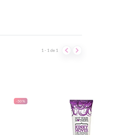
1 - 1
de
1
-
50 %