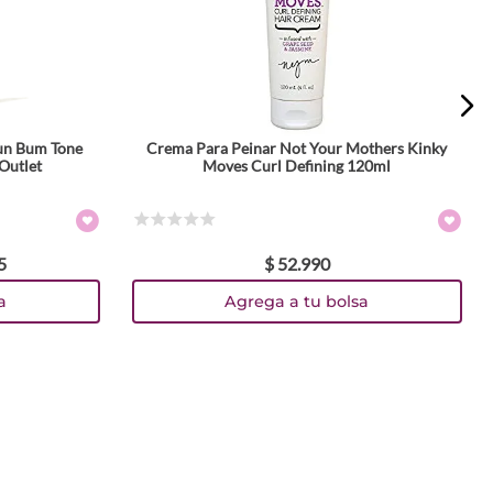
Sun Bum Tone
Crema Para Peinar Not Your Mothers Kinky
Outlet
Moves Curl Defining 120ml
☆
☆
☆
☆
☆
5
$
52
.
990
a
Agrega a tu bolsa