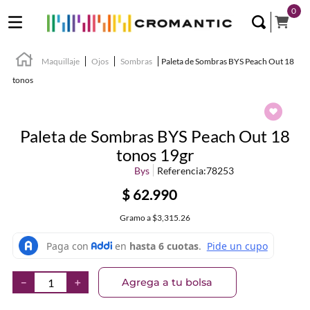
0
Maquillaje
Ojos
Sombras
Paleta de Sombras BYS Peach Out 18
tonos
Paleta de Sombras BYS Peach Out 18
tonos 19gr
Bys
Referencia
:
78253
$
62
.
990
Gramo
a
$3,315.26
Agrega a tu bolsa
－
＋