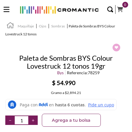
0
Maquillaje
Ojos
Sombras
Paleta de Sombras BYS Colour
Lovestruck 12 tonos
Paleta de Sombras BYS Colour
Lovestruck 12 tonos 19gr
Bys
Referencia
:
78259
$
54
.
990
Gramo
a
$2,894.21
Agrega a tu bolsa
－
＋