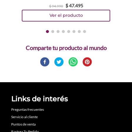
$
47
.
495
$
94
.
990
Comparte
Links de interés
Preguntas frecuentes
Servicio al cliente
Puntos de venta
Rastrea Tu Pedido