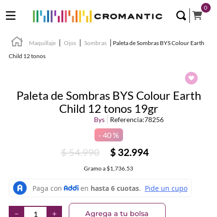
0
Maquillaje
Ojos
Sombras
Paleta de Sombras BYS Colour Earth
Child 12 tonos
Paleta de Sombras BYS Colour Earth
Child 12 tonos 19gr
Bys
Referencia
:
78256
40 %
$
54
.
990
$
32
.
994
Gramo
a
$1,736.53
Agrega a tu bolsa
－
＋