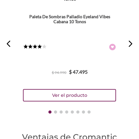
Paleta De Sombras Palladio Eyeland Vibes
Cabana 10 Tonos
★
★
★
★
☆
$
47
.
495
$
94
.
990
Ventajas de Cromantic