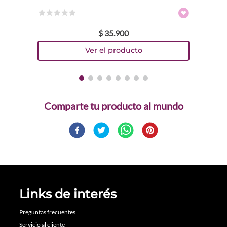
☆
☆
☆
☆
☆
$
35
.
900
Comparte
Links de interés
Preguntas frecuentes
Servicio al cliente