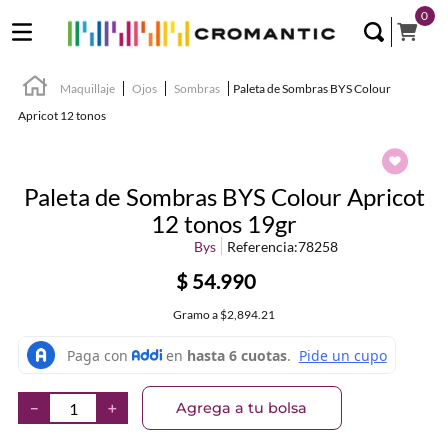
0
Maquillaje
Ojos
Sombras
Paleta de Sombras BYS Colour
Apricot 12 tonos
Paleta de Sombras BYS Colour Apricot
12 tonos 19gr
Bys
Referencia
:
78258
$
54
.
990
Gramo
a
$2,894.21
Agrega a tu bolsa
－
＋