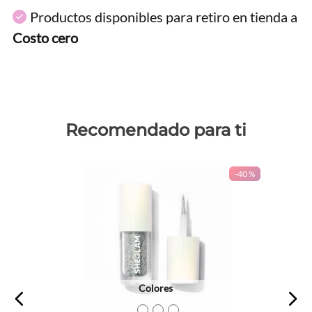
Productos disponibles para retiro en tienda a
Costo cero
Recomendado para ti
-
40 %
Colores
TEXTURA_6971053497281
TEXTURA_6971053495676
TEXTURA_6971053497274