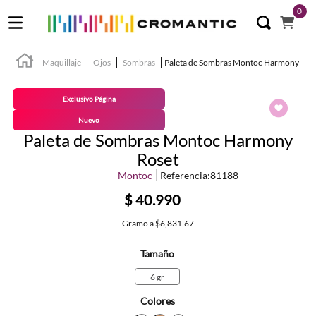
0
Maquillaje
Ojos
Sombras
Paleta de Sombras Montoc Harmony
Exclusivo Página
Nuevo
Paleta de Sombras Montoc Harmony
Roset
Montoc
Referencia
:
81188
$
40
.
990
Gramo
a
$6,831.67
Tamaño
6 gr
Colores