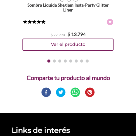
Sombra Liquida Sheglam Insta-Party Glitter
Liner
★
★
★
★
★
$
13
.
794
$
22
.
990
Comparte
Links de interés