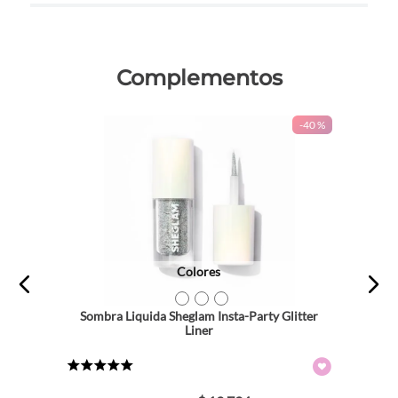
Complementos
-
40 %
Colores
TEXTURA_6971053497281
TEXTURA_6971053495676
TEXTURA_6971053497274
Sombra Liquida Sheglam Insta-Party Glitter
Liner
★
★
★
★
★