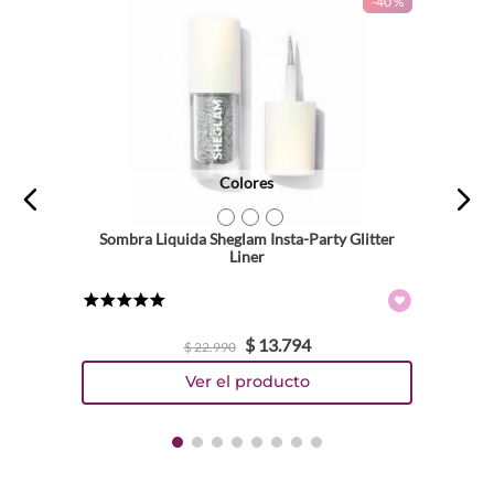
-
40 %
★
★
★
★
★
Tu nombre
Dirección de email
Colores
Escribe un comentario
TEXTURA_6971053497281
TEXTURA_6971053495676
TEXTURA_6971053497274
Sombra Liquida Sheglam Insta-Party Glitter
Liner
★
★
★
★
★
$
13
.
794
$
22
.
990
ENVIAR COMENTARIO