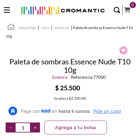
0
Maquillaje
Ojos
Sombras
Paleta de sombras Essence Nude T10
10g
Paleta de sombras Essence Nude T10
10g
Essence
Referencia
:
77000
$
25
.
500
Gramo
a
$2,550.00
Agrega a tu bolsa
－
＋