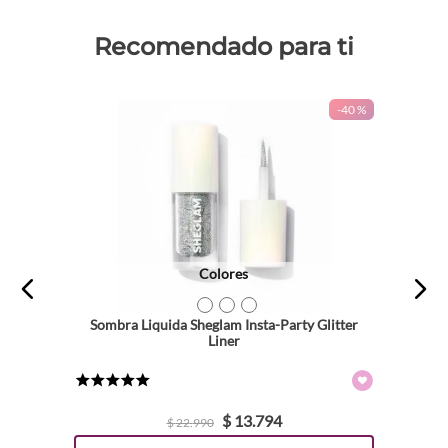
Recomendado para ti
-
40 %
Colores
TEXTURA_6971053497281
TEXTURA_6971053495676
TEXTURA_6971053497274
Sombra Liquida Sheglam Insta-Party Glitter
Liner
★
★
★
★
★
$
13
.
794
$
22
.
990