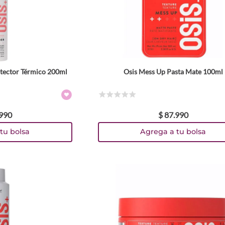
rotector Térmico 200ml
Osis Mess Up Pasta Mate 100ml
☆
☆
☆
☆
☆
990
$
87
.
990
tu bolsa
Agrega a tu bolsa