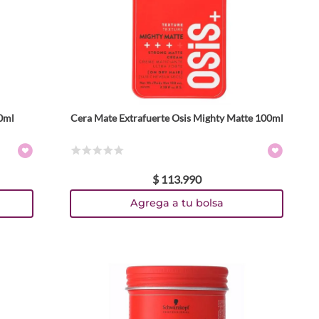
0ml
Cera Mate Extrafuerte Osis Mighty Matte 100ml
☆
☆
☆
☆
☆
$
113
.
990
Agrega a tu bolsa