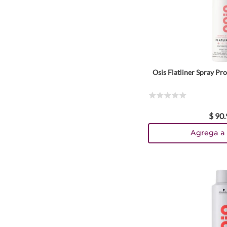
Osis Flatliner Spray P
☆
☆
☆
☆
☆
$
90
.
Agrega a 