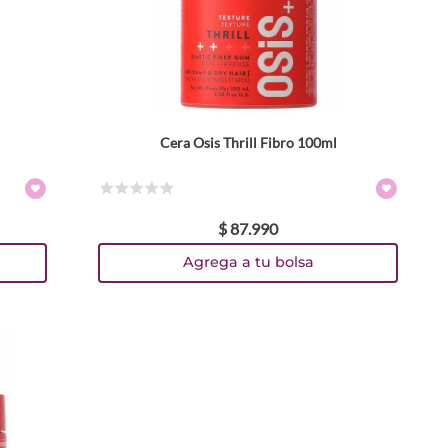
Cera Osis Thrill Fibro 100ml
☆
☆
☆
☆
☆
$
87
.
990
Agrega a tu bolsa