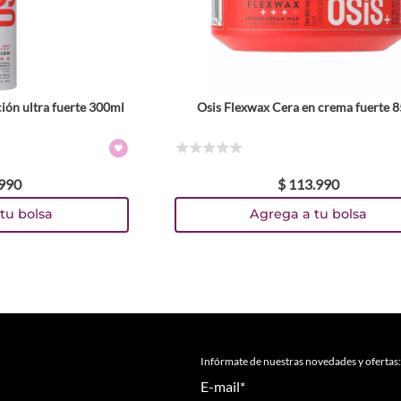
ción ultra fuerte 300ml
Osis Flexwax Cera en crema fuerte 
☆
☆
☆
☆
☆
990
$
113
.
990
tu bolsa
Agrega a tu bolsa
Infórmate de nuestras novedades y ofertas:
E-mail
*