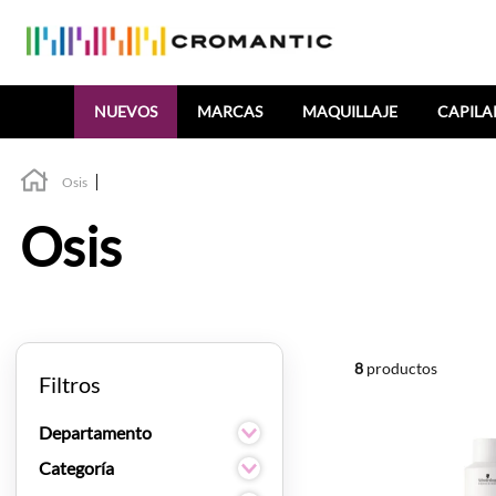
Buscar
NUEVOS
MARCAS
MAQUILLAJE
CAPILA
Osis
Osis
8
productos
Filtros
Departamento
Capilar
Categoría