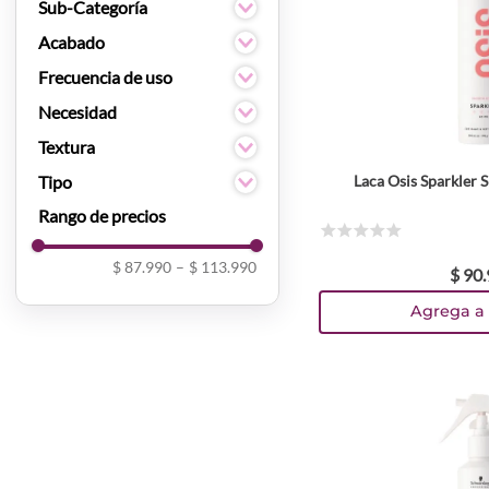
Styling
Sub-Categoría
Cera
Acabado
Laca
Brillante
Frecuencia de uso
Termoprotector
Mate
Diario
Necesidad
Shampoo seco
Cabello Graso
Textura
Frizz
Crema
Tipo
Laca Osis Sparkler S
Liso
Spray
Cera
Rizos
Laca
☆
☆
☆
☆
☆
Shampoo Seco
$ 87.990
–
$ 113.990
$
90
.
Spray
Agrega a 
Termoprotector