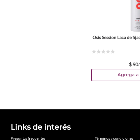
Osis Session Laca de fija
☆
☆
☆
☆
☆
$
90
.
Agrega a 
Links de interés
Preguntas frecuentes
Términos y condiciones