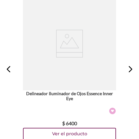
★
★
★
★
★
Tu nombre
Dirección de email
Escribe un comentario
Delineador Iluminador de Ojos Essence Inner
Eye
ENVIAR COMENTARIO
$
6400