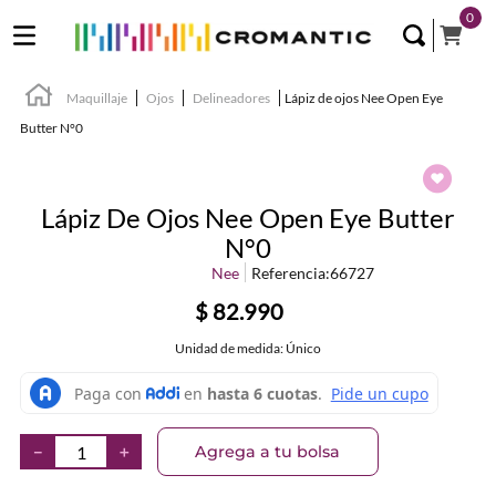
0
Maquillaje
Ojos
Delineadores
Lápiz de ojos Nee Open Eye
Butter N°0
Lápiz De Ojos Nee Open Eye Butter
N°0
Nee
Referencia
:
66727
$
82
.
990
Unidad de medida: Único
Agrega a tu bolsa
－
＋