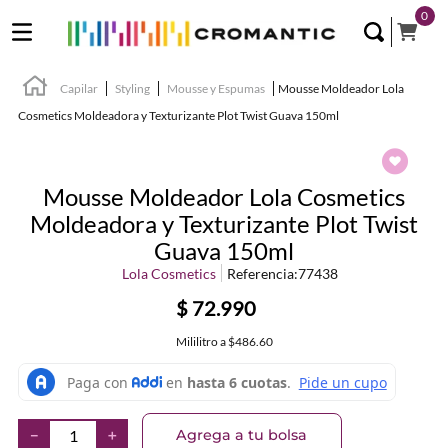
0
Capilar
Styling
Mousse y Espumas
Mousse Moldeador Lola
Cosmetics Moldeadora y Texturizante Plot Twist Guava 150ml
Mousse Moldeador Lola Cosmetics
Moldeadora y Texturizante Plot Twist
Guava 150ml
Lola Cosmetics
Referencia
:
77438
$
72
.
990
Mililitro
a
$486.60
Agrega a tu bolsa
－
＋