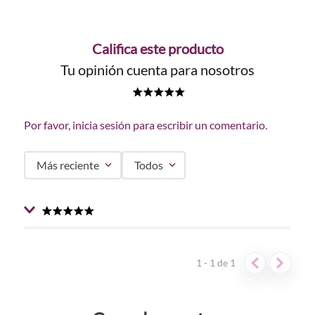
Califica este producto
Tu opinión cuenta para nosotros
★
★
★
★
★
Por favor, inicia sesión para escribir un comentario.
Más reciente
Todos
★
★
★
★
★
Enviado
1 año atrás
por
Ana Maria
Comencé a utilizar este Mousse moldeador y sí que
1 - 1
de
1
define mis rizos, Me encanto!