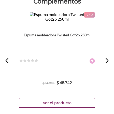
Complementos
-
25 %
Espuma moldeadora Twisted Got2b 250ml
☆
☆
☆
☆
☆
$
48
.
742
$
64
.
990