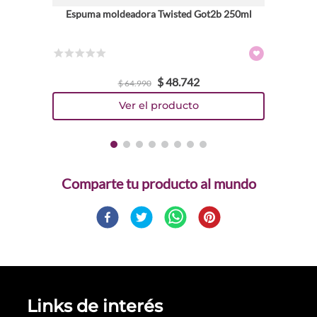
Espuma moldeadora Twisted Got2b 250ml
☆
☆
☆
☆
☆
$
48
.
742
$
64
.
990
Comparte
Links de interés