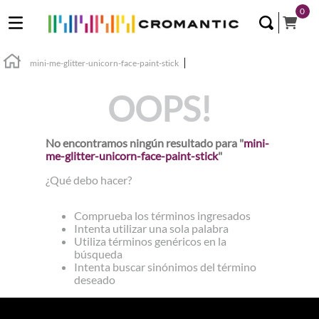
0
mini-me-glitter-unicorn-face-paint-stick
OOPS!
No encontramos ningún resultado para "
mini-
me-glitter-unicorn-face-paint-stick
"
¿Qué debo hacer?
Comprueba los términos ingresados
Intenta utilizar una sola palabra
Utiliza términos genéricos en la
búsqueda
Intenta buscar sinónimos del término
deseado