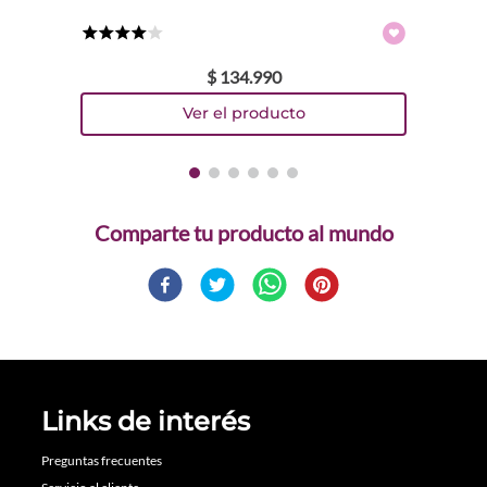
★
★
★
★
☆
$
134
.
990
Comparte
Links de interés
Preguntas frecuentes