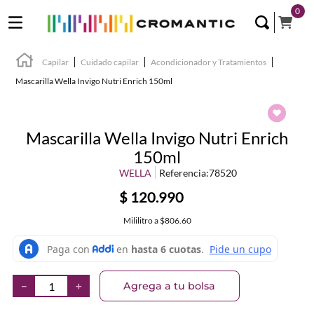
0
Capilar
Cuidado capilar
Acondicionador y Tratamientos
Mascarilla Wella Invigo Nutri Enrich 150ml
Mascarilla Wella Invigo Nutri Enrich
150ml
WELLA
Referencia
:
78520
$
120
.
990
Mililitro
a
$806.60
Agrega a tu bolsa
－
＋