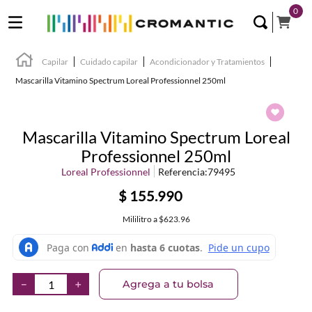
0
Capilar
Cuidado capilar
Acondicionador y Tratamientos
Mascarilla Vitamino Spectrum Loreal Professionnel 250ml
Mascarilla Vitamino Spectrum Loreal
Professionnel 250ml
Loreal Professionnel
Referencia
:
79495
$
155
.
990
Mililitro
a
$623.96
Agrega a tu bolsa
－
＋