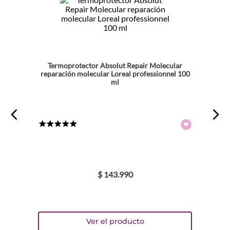
★
★
★
★
★
Tu nombre
Dirección de email
Termoprotector Absolut Repair Molecular
reparación molecular Loreal professionnel 100
ml
Escribe un comentario
★
★
★
★
★
$
143
.
990
ENVIAR COMENTARIO