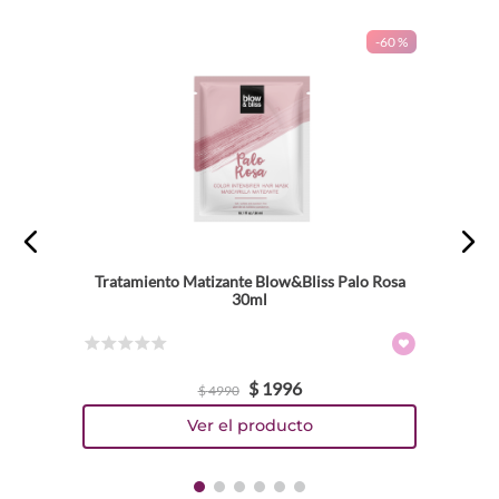
-
60 %
Tratamiento Matizante Blow&Bliss Palo Rosa
30ml
☆
☆
☆
☆
☆
$
1996
$
4990