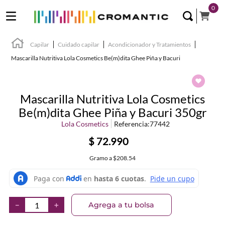
0
Capilar
Cuidado capilar
Acondicionador y Tratamientos
Mascarilla Nutritiva Lola Cosmetics Be(m)dita Ghee Piña y Bacuri
Mascarilla Nutritiva Lola Cosmetics
Be(m)dita Ghee Piña y Bacuri 350gr
Lola Cosmetics
Referencia
:
77442
$
72
.
990
Gramo
a
$208.54
Agrega a tu bolsa
－
＋