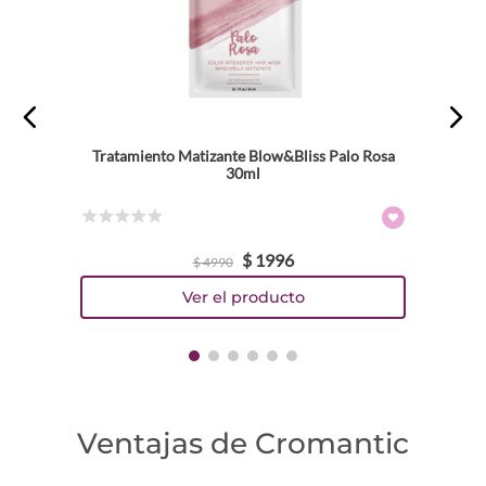
Tratamiento Matizante Blow&Bliss Palo Rosa
30ml
☆
☆
☆
☆
☆
$
1996
$
4990
Ventajas de Cromantic