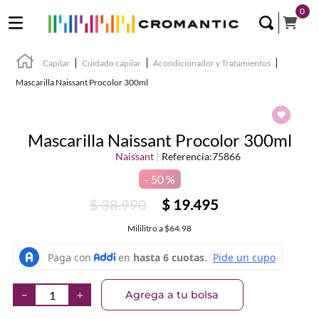
0
Capilar
Cuidado capilar
Acondicionador y Tratamientos
Mascarilla Naissant Procolor 300ml
Mascarilla Naissant Procolor 300ml
Naissant
Referencia
:
75866
50 %
$
38
.
990
$
19
.
495
Mililitro
a
$64.98
Agrega a tu bolsa
－
＋