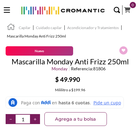
0
Capilar
Cuidado capilar
Acondicionador y Tratamientos
Mascarilla Monday Anti Frizz 250ml
Nuevo
Mascarilla Monday Anti Frizz 250ml
Monday
Referencia
:
81806
$
49
.
990
Mililitro
a
$199.96
Agrega a tu bolsa
－
＋