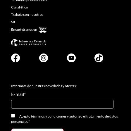
Canal ético
Trabaje con nosotros
SIC
Encuéntranos en
Infórmate de nuestras novedades y ofertas:
E-mail
*
Acepto
términos y condiciones
y
autorizo el tratamiento de datos
personales.
*