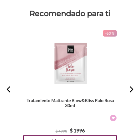
Recomendado para ti
-
60 %
Tratamiento Matizante Blow&Bliss Palo Rosa
30ml
$
1996
$
4990