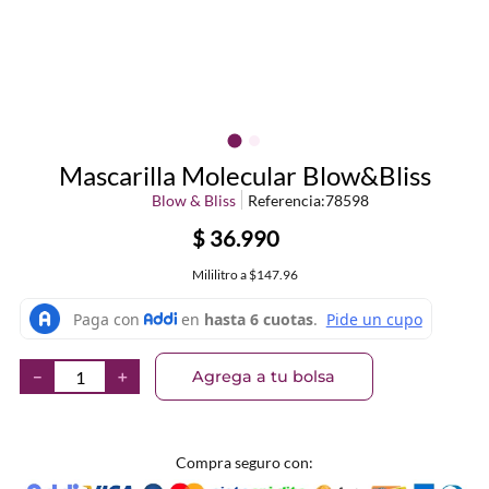
Mascarilla Molecular Blow&Bliss
Blow & Bliss
Referencia
:
78598
$
36
.
990
Mililitro
a
$147.96
Agrega a tu bolsa
－
＋
Compra seguro con: