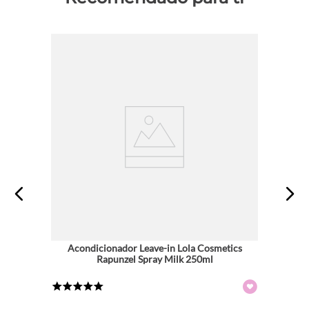
Acondicionador Leave-in Lola Cosmetics
Rapunzel Spray Milk 250ml
★
★
★
★
★