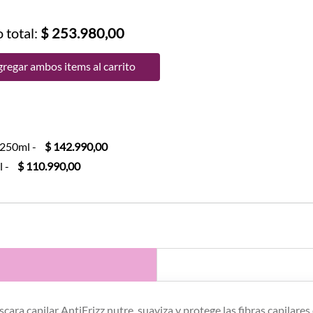
 total:
$ 253.980,00
regar ambos items al carrito
l 250ml
-
$ 142.990,00
l
-
$ 110.990,00
áscara capilar AntiFrizz nutre, suaviza y protege las fibras capilar