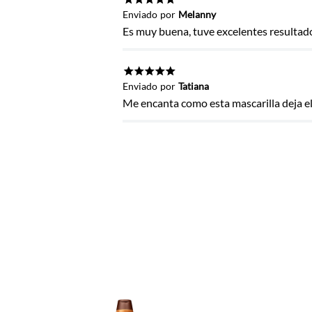
Título
★
★
★
★
★
Enviado
por
Melanny
Es muy buena, tuve excelentes resultado
Califica el producto de 1 a 5 estrel
★
★
★
★
★
Enviado
por
Tatiana
★
★
★
★
★
Me encanta como esta mascarilla deja el c
Tu nombre
Dirección de email
Escribe un comentario