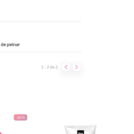
l de peinar
1 - 2
de
2
-
20 %