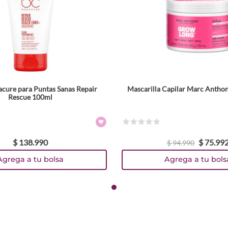
cure para Puntas Sanas Repair
Mascarilla Capilar Marc Antho
Rescue 100ml
☆
☆
☆
☆
☆
$
138
.
990
$
75
.
99
$
94
.
990
Agrega a tu bolsa
Agrega a tu bols