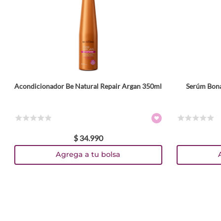
ENVIAR COMENTARIO
Acondicionador Be Natural Repair Argan 350ml
Serúm Bona
☆
☆
☆
☆
☆
☆
☆
☆
☆
☆
$
34
.
990
Agrega a tu bolsa