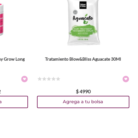
ny Grow Long
Tratamiento Blow&Bliss Aguacate 30Ml
☆
☆
☆
☆
☆
2
$
4990
a
Agrega a tu bolsa