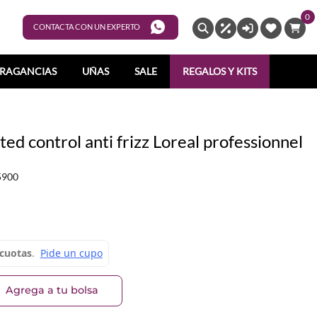
0
ENTRAR
CONTACTA CON UN EXPERTO
RAGANCIAS
UÑAS
SALE
REGALOS Y KITS
ted control anti frizz Loreal professionnel
5900
Agrega a tu bolsa