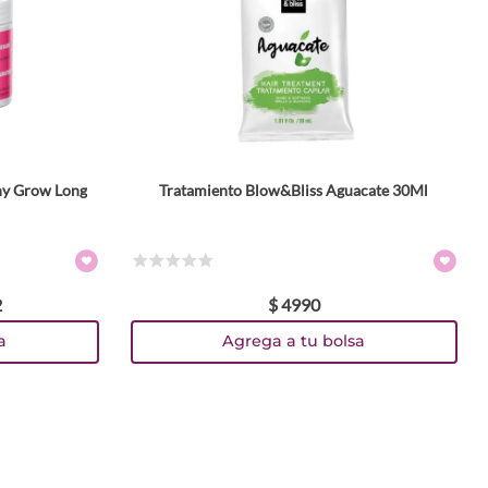
ny Grow Long
Tratamiento Blow&Bliss Aguacate 30Ml
☆
☆
☆
☆
☆
2
$
4990
a
Agrega a tu bolsa