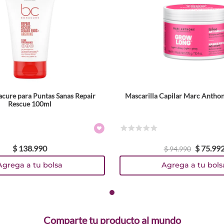
cure para Puntas Sanas Repair
Mascarilla Capilar Marc Antho
Rescue 100ml
☆
☆
☆
☆
☆
$
138
.
990
$
75
.
99
$
94
.
990
Agrega a tu bolsa
Agrega a tu bols
Comparte