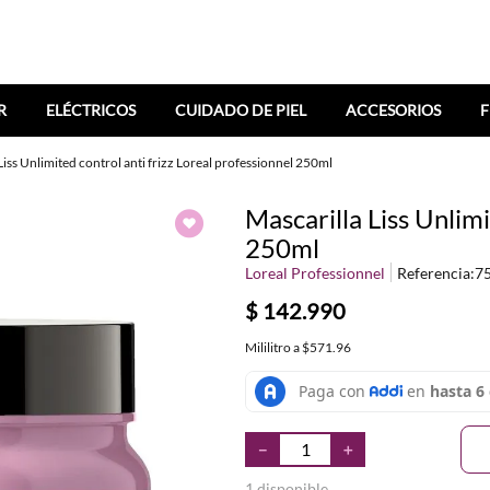
R
ELÉCTRICOS
CUIDADO DE PIEL
ACCESORIOS
F
Liss Unlimited control anti frizz Loreal professionnel 250ml
Mascarilla Liss Unlimi
250ml
Loreal Professionnel
Referencia
:
7
$
142
.
990
Mililitro
a
$571.96
－
＋
1 disponible