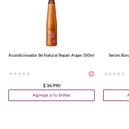
Acondicionador Be Natural Repair Argan 350ml
Serúm Bona
☆
☆
☆
☆
☆
☆
☆
☆
☆
☆
$
34
.
990
Agrega a tu bolsa