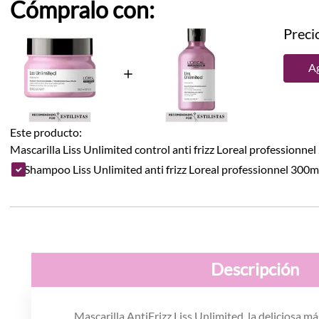
Cómpralo con:
Precio
Ag
Este producto:
Mascarilla Liss Unlimited control anti frizz Loreal professionne
Shampoo Liss Unlimited anti frizz Loreal professionnel 300m
Descripción
Mascarilla AntiFrizz Liss Unlimited, la deliciosa m