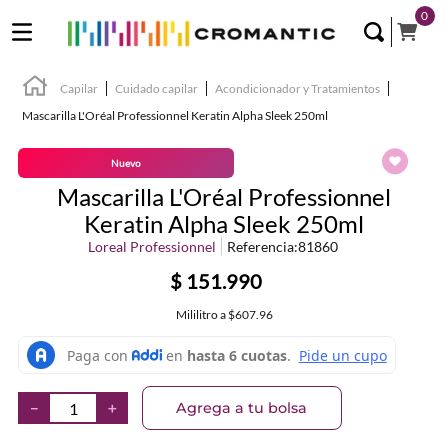
0
Capilar
Cuidado capilar
Acondicionador y Tratamientos
Mascarilla L'Oréal Professionnel Keratin Alpha Sleek 250ml
Nuevo
Mascarilla L'Oréal Professionnel
Keratin Alpha Sleek 250ml
Loreal Professionnel
Referencia
:
81860
$
151
.
990
Mililitro
a
$607.96
Agrega a tu bolsa
－
＋