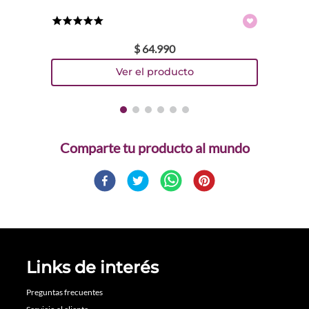
★
★
★
★
★
$
64
.
990
Comparte
Links de interés
Preguntas frecuentes