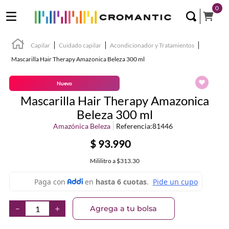
0
Capilar
Cuidado capilar
Acondicionador y Tratamientos
Mascarilla Hair Therapy Amazonica Beleza 300 ml
Nuevo
Mascarilla Hair Therapy Amazonica
Beleza 300 ml
Amazónica Beleza
Referencia
:
81446
$
93
.
990
Mililitro
a
$313.30
Agrega a tu bolsa
－
＋