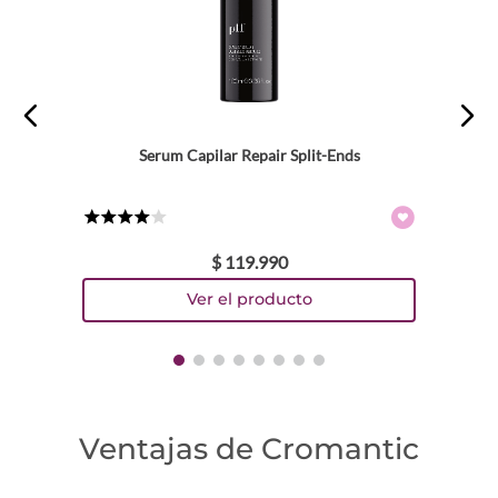
Serum Capilar Repair Split-Ends
★
★
★
★
☆
$
119
.
990
Ventajas de Cromantic