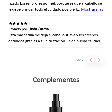
rizado Loreal professionnel, porque se que al cabello se
Califica el producto de 1 a 5 estrellas
le debe brindar todo el cuidado posible. L
...
Mostrar más
★
★
★
★
★
Tu nombre
★
★
★
★
★
Enviado
por
Linda Caravali
Esta mascarilla me deja el cabello suave y los crespos
definidos gracias a su hidratacion. Es de buena calidad
Dirección de email
1 - 2
de
2
Escribe un comentario
Complementos
ENVIAR COMENTARIO