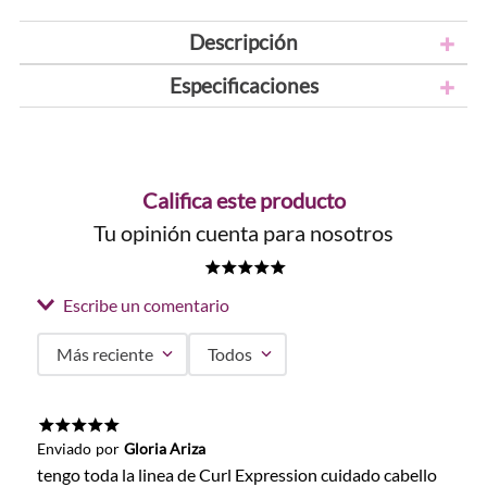
Descripción
Especificaciones
Califica este producto
Tu opinión cuenta para nosotros
★
★
★
★
★
Escribe un comentario
Más reciente
Todos
Agregar comentario
Título
★
★
★
★
★
Enviado
por
Gloria Ariza
tengo toda la linea de Curl Expression cuidado cabello