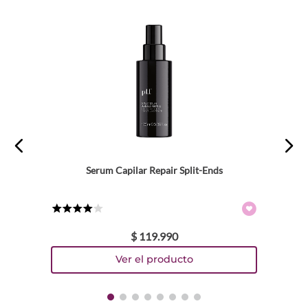
Serum Capilar Repair Split-Ends
★
★
★
★
☆
$
119
.
990