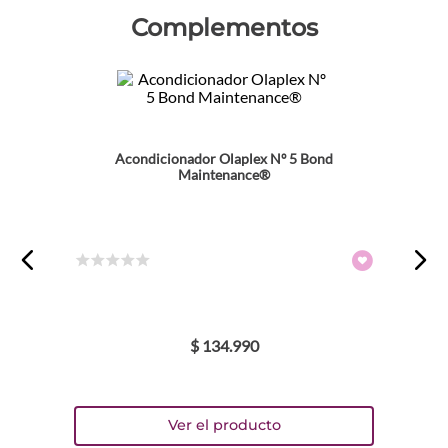
Complementos
Acondicionador Olaplex Nº 5 Bond
Maintenance®
☆
☆
☆
☆
☆
$
134
.
990