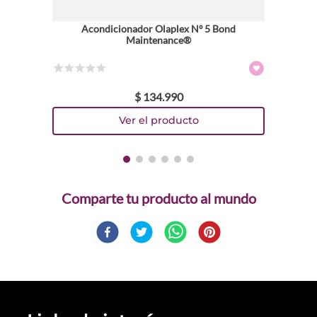
Acondicionador Olaplex Nº 5 Bond
Maintenance®
☆
☆
☆
☆
☆
$
134
.
990
Comparte