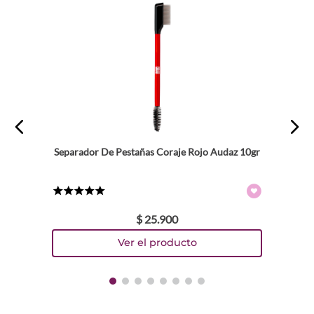
★
★
★
★
★
Tu nombre
Dirección de email
Escribe un comentario
Separador De Pestañas Coraje Rojo Audaz 10gr
★
★
★
★
★
$
25
.
900
ENVIAR COMENTARIO