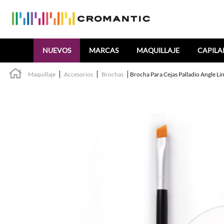
Buscar
NUEVOS
MARCAS
MAQUILLAJE
CAPILA
Maquillaje
Accesorios
Brochas
Brocha Para Cejas Palladio Angle Li