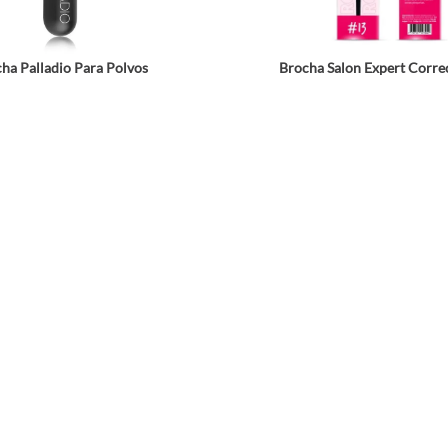
ha Palladio Para Polvos
Brocha Salon Expert Corre
★
★
★
★
★
$
32
.
995
$
24
.
990
$
65
.
990
Agrega a tu bolsa
Agrega a tu bols
Comparte