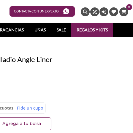
0
ENTRAR
CONTACTA CON UN EXPERTO
RAGANCIAS
UÑAS
SALE
REGALOS Y KITS
ladio Angle Liner
Agrega a tu bolsa