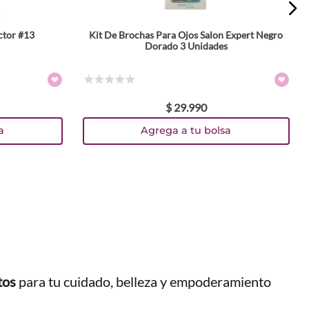
ctor #13
Kit De Brochas Para Ojos Salon Expert Negro
Dorado 3 Unidades
☆
☆
☆
☆
☆
$
29
.
990
a
Agrega a tu bolsa
tos
para tu cuidado, belleza y empoderamiento