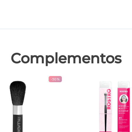
las
Complementos
-
50 %