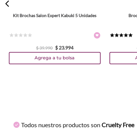
Kit Brochas Salon Expert Kabuki 5 Unidades
Broc
ENVIAR COMENTARIO
☆
☆
☆
☆
☆
★
★
★
★
★
$
23
.
994
$
39
.
990
Agrega a tu bolsa
Todos nuestros productos son
Cruelty Free