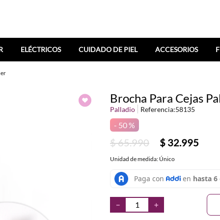
R
ELÉCTRICOS
CUIDADO DE PIEL
ACCESORIOS
F
ner
Brocha Para Cejas Pal
Palladio
Referencia
:
58135
50 %
$
65
.
990
$
32
.
995
Unidad de medida: Único
－
＋