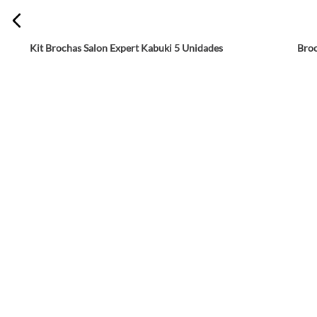
Kit Brochas Salon Expert Kabuki 5 Unidades
Broc
☆
☆
☆
☆
☆
★
★
★
★
★
$
23
.
994
$
39
.
990
Agrega a tu bolsa