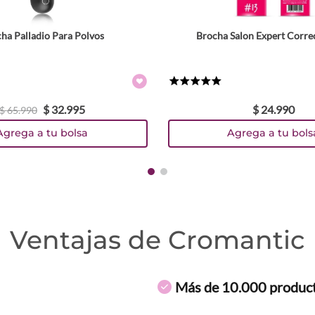
ha Palladio Para Polvos
Brocha Salon Expert Corre
★
★
★
★
★
$
32
.
995
$
24
.
990
$
65
.
990
Agrega a tu bolsa
Agrega a tu bols
Ventajas de Cromantic
Más de 10.000 produc