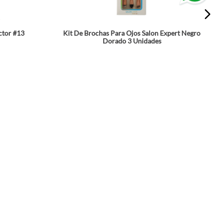
ctor #13
Kit De Brochas Para Ojos Salon Expert Negro
Dorado 3 Unidades
☆
☆
☆
☆
☆
$
29
.
990
a
Agrega a tu bolsa