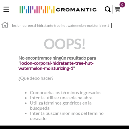
0
locion-corporal-hidratante-tree-hut-watermelon-moisturizing-1
OOPS!
No encontramos ningún resultado para
"
locion-corporal-hidratante-tree-hut-
watermelon-moisturizing-1
"
¿Qué debo hacer?
Comprueba los términos ingresados
Intenta utilizar una sola palabra
Utiliza términos genéricos en la
búsqueda
Intenta buscar sinónimos del término
deseado