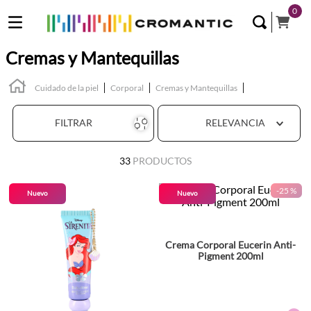
0
Cremas y Mantequillas
Cuidado de la piel
Corporal
Cremas y Mantequillas
FILTRAR
RELEVANCIA
33
PRODUCTOS
-
25 %
Nuevo
Nuevo
Crema Corporal Eucerin Anti-
Pigment 200ml