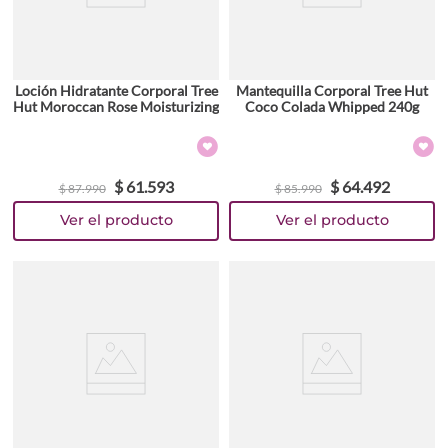
Loción Hidratante Corporal Tree
Mantequilla Corporal Tree Hut
Hut Moroccan Rose Moisturizing
Coco Colada Whipped 240g
$
61
.
593
$
64
.
492
$
87
.
990
$
85
.
990