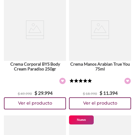
Crema Corporal BYS Body
Crema Manos Arabian True You
Cream Paradiso 250gr
75ml
★
★
★
★
★
$
29
.
994
$
11
.
394
$
49
.
990
$
18
.
990
Nuevo