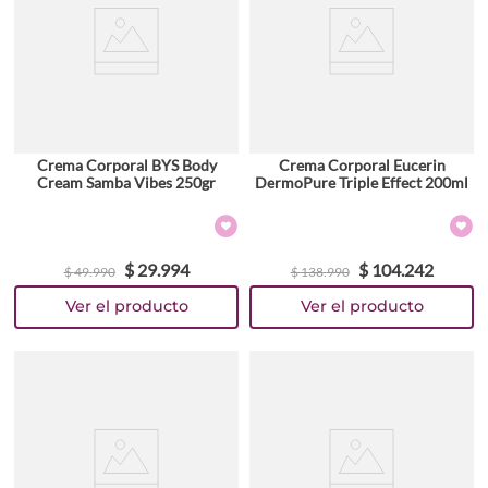
Crema Corporal BYS Body
Crema Corporal Eucerin
Cream Samba Vibes 250gr
DermoPure Triple Effect 200ml
$
29
.
994
$
104
.
242
$
49
.
990
$
138
.
990