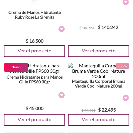
Crema de Manos Hidratante
Ruby Rose La Sirenita
$
140
.
242
$
186
.
990
$
16
.
500
-
50 %
Nuevo
Crema Hidratante para Manos
Mantequilla Corporal Bruma
Ollie FPS60 30gr
Verde Cool Nature 200ml
$
45
.
000
$
22
.
495
$
44
.
990