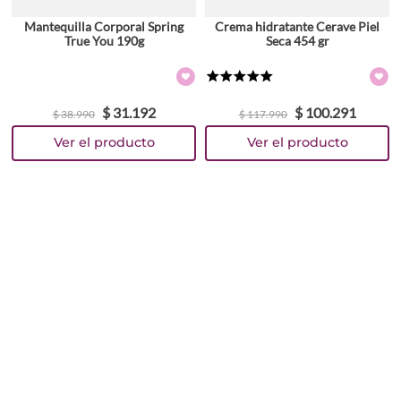
Mantequilla Corporal Spring
Crema hidratante Cerave Piel
True You 190g
Seca 454 gr
★
★
★
★
★
$
31
.
192
$
100
.
291
$
38
.
990
$
117
.
990