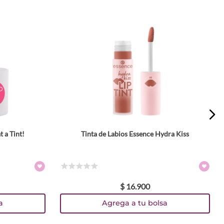
t a Tint!
Tinta de Labios Essence Hydra Kiss
Tamaño
4 ml
Colores
☆
☆
☆
☆
☆
$
16
.
900
TEXTURA_4059729542908
TEXTURA_4059729542885
TEXTURA_4059729542861
a
Agrega a tu bolsa