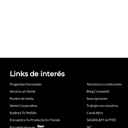
Links de interés
Preguntas frecuentes
Términos y condiciones
Servicio al cliente
Blog Cromantic
Puntos de venta
Suscripciones
Venta Corporativa
Trabaje con nosotros
Rastrea Tu Pedido
Canal ético
Encuentra Tu Producto En Tienda
SAGRILAFT & PTEE
SIC
Encuéntranos en