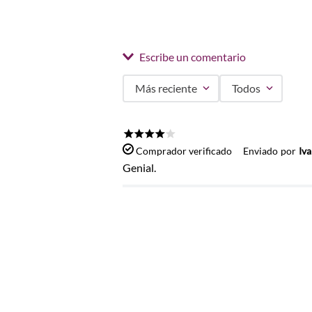
Escribe un comentario
Más reciente
Todos
Agregar comentario
Título
★
★
★
★
☆
Comprador verificado
Enviado
por
Iva
Genial.
Califica el producto de 1 a 5 estrel
★
★
★
★
★
Tu nombre
Dirección de email