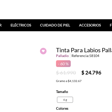
R
ELÉCTRICOS
CUIDADO DE PIEL
ACCESORIOS
F
Tinta Para Labios Pall
Palladio
Referencia
:
58104
60 %
$
61
.
990
$
24
.
796
Gramo
a
$4,132.67
Tamaño
6 g
Colores