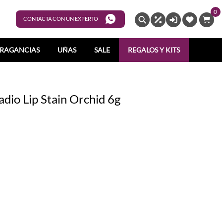
0
ENTRAR
CONTACTA CON UN EXPERTO
RAGANCIAS
UÑAS
SALE
REGALOS Y KITS
adio Lip Stain Orchid 6g