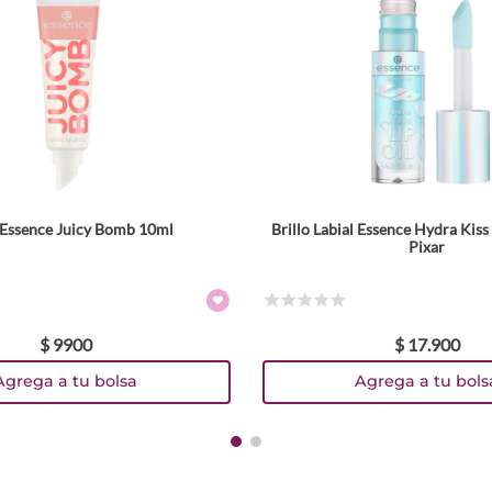
o Essence Juicy Bomb 10ml
Brillo Labial Essence Hydra Kis
Tamaño
Tamaño
Pixar
4 ml
Colores
Colores
☆
☆
☆
☆
☆
$
9900
$
17
.
900
TEXTURA_4059729491398
TEXTURA_4059729608581
TEXTURA_4059729492388
TEXTURA_4059729492371
Agrega a tu bolsa
Agrega a tu bols