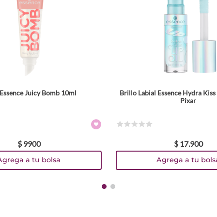
o Essence Juicy Bomb 10ml
Brillo Labial Essence Hydra Kis
Tamaño
Tamaño
Pixar
4 ml
Colores
Colores
☆
☆
☆
☆
☆
$
9900
$
17
.
900
TEXTURA_4059729491398
TEXTURA_4059729608581
TEXTURA_4059729492388
TEXTURA_4059729492371
Agrega a tu bolsa
Agrega a tu bols