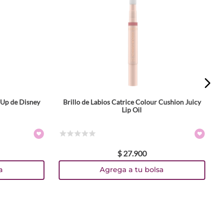
s Up de Disney
Brillo de Labios Catrice Colour Cushion Juicy
Tamaño
Lip Oil
1.8 ml
Colores
☆
☆
☆
☆
☆
$
27
.
900
TEXTURA_4059729541383
TEXTURA_4059729541406
TEXTURA_4059729541420
TEXTURA_4059729541468
a
Agrega a tu bolsa