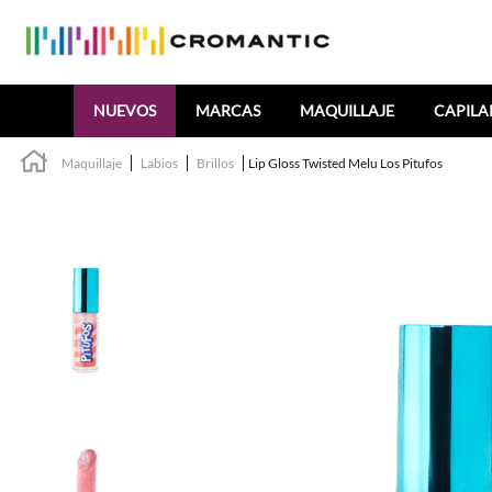
Buscar
NUEVOS
MARCAS
MAQUILLAJE
CAPILA
Maquillaje
Labios
Brillos
Lip Gloss Twisted Melu Los Pitufos