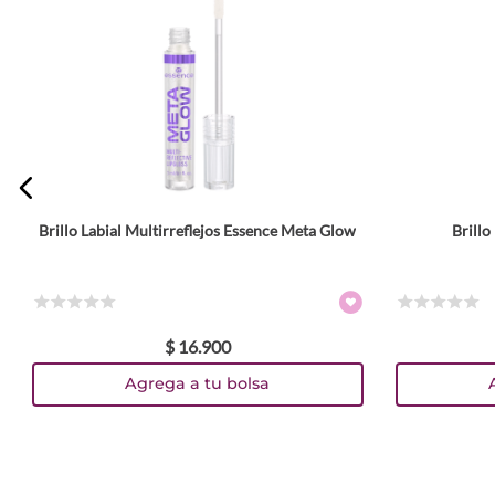
Brillo Labial Multirreflejos Essence Meta Glow
Brill
Tamaño
3 ml
10 ml
Colores
☆
☆
☆
☆
☆
☆
☆
☆
☆
☆
$
16
.
900
TEXTURA_4059729466457
TEXTURA_4059729466648
TEXTURA_4059729466655
TEXTURA_4059729394606
TEXTURA_4059729394583
TEXTURA_4059729395177
Agrega a tu bolsa