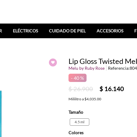
R
ELÉCTRICOS
CUIDADO DE PIEL
ACCESORIOS
F
Lip Gloss Twisted Me
Melu by Ruby Rose
Referencia
:
804
40 %
$
26
.
900
$
16
.
140
Mililitro
a
$4,035.00
Tamaño
4.5 ml
Colores