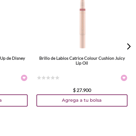
s Up de Disney
Brillo de Labios Catrice Colour Cushion Juicy
Tamaño
Lip Oil
1.8 ml
Colores
☆
☆
☆
☆
☆
$
27
.
900
TEXTURA_4059729541383
TEXTURA_4059729541406
TEXTURA_4059729541420
TEXTURA_4059729541468
a
Agrega a tu bolsa