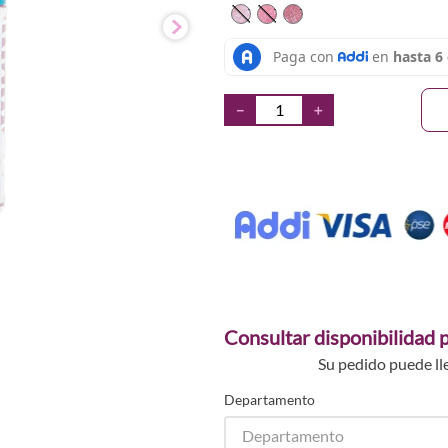
TEXTURA_7223420062585
TEXTURA_7223420062
TEXTURA_72234200
－
＋
Consultar disponibilidad p
Su pedido puede ll
Departamento
Departamento