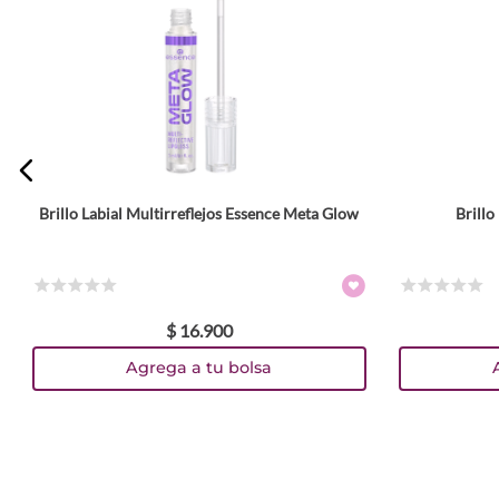
Escribe un comentario
Brillo Labial Multirreflejos Essence Meta Glow
Brill
Tamaño
ENVIAR COMENTARIO
3 ml
10 ml
Colores
☆
☆
☆
☆
☆
☆
☆
☆
☆
☆
$
16
.
900
TEXTURA_4059729466457
TEXTURA_4059729466648
TEXTURA_4059729466655
TEXTURA_4059729394606
TEXTURA_4059729394583
TEXTURA_4059729395177
Agrega a tu bolsa