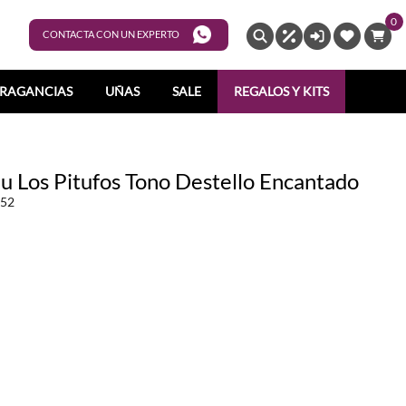
0
ENTRAR
CONTACTA CON UN EXPERTO
RAGANCIAS
UÑAS
SALE
REGALOS Y KITS
lu Los Pitufos Tono Destello Encantado
52