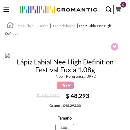
0
Maquillaje
Labios
Lapiz de labios
Lápiz Labial Nee High
Definition
Lápiz Labial Nee High Definition
Festival Fuxia 1.08g
Nee
Referencia
:
3972
30 %
$
68
.
990
$
48
.
293
Gramo
a
$48,293.00
Tamaño
1.08 g