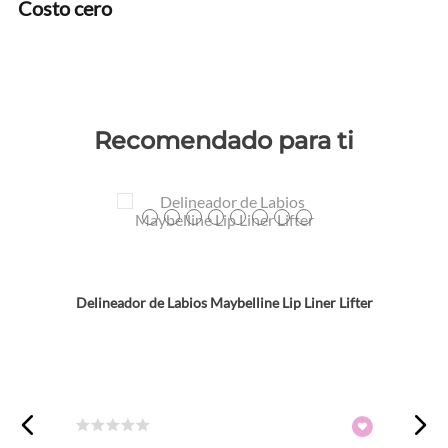
Costo cero
Recomendado para ti
Colores
TEXTURA_41554094268
TEXTURA_41554094237
TEXTURA_41554094275
TEXTURA_41554094220
TEXTURA_41554094152
TEXTURA_41554094169
TEXTURA_41554094190
TEXTURA_41554094213
Delineador de Labios Maybelline Lip Liner Lifter
☆
☆
☆
☆
☆