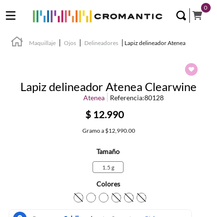
0
Maquillaje
Ojos
Delineadores
Lapiz delineador Atenea
Lapiz delineador Atenea Clearwine
Atenea
Referencia
:
80128
$
12
.
990
Gramo
a
$12,990.00
Tamaño
1.5 g
Colores
TEXTURA_736372667243
TEXTURA_736372667144
TEXTURA_736372667113
TEXTURA_736372667137
TEXTURA_73637266716
TEXTURA_73637266