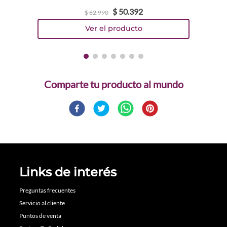
$
50
.
392
$
62
.
990
Comparte
Links de interés
Preguntas frecuentes
Servicio al cliente
Puntos de venta