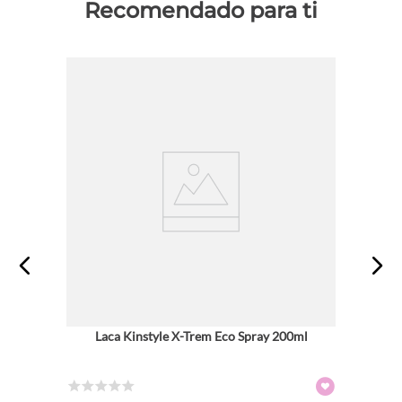
Recomendado para ti
Laca Kinstyle X-Trem Eco Spray 200ml
☆
☆
☆
☆
☆