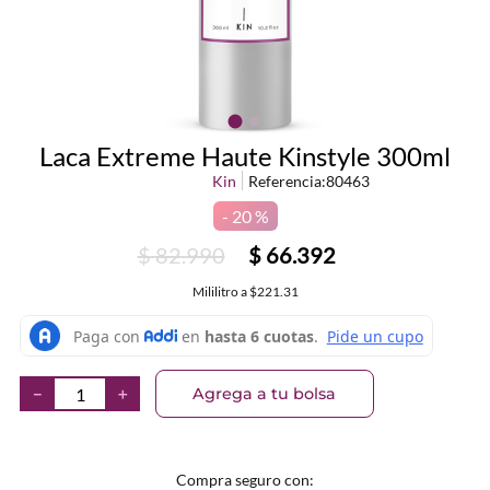
Laca Extreme Haute Kinstyle 300ml
Kin
Referencia
:
80463
20 %
$
82
.
990
$
66
.
392
Mililitro
a
$221.31
Agrega a tu bolsa
－
＋
Compra seguro con: