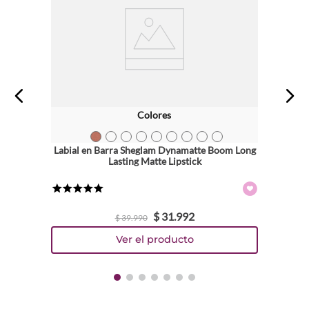
Colores
TEXTURA_6971053495959
TEXTURA_6971053495973
TEXTURA_6971053495980
TEXTURA_6971053496017
TEXTURA_6971053496048
TEXTURA_6971053496031
TEXTURA_6971053496055
TEXTURA_6971053496109
TEXTURA_6971053496130
Labial en Barra Sheglam Dynamatte Boom Long
Lasting Matte Lipstick
★
★
★
★
★
$
31
.
992
$
39
.
990