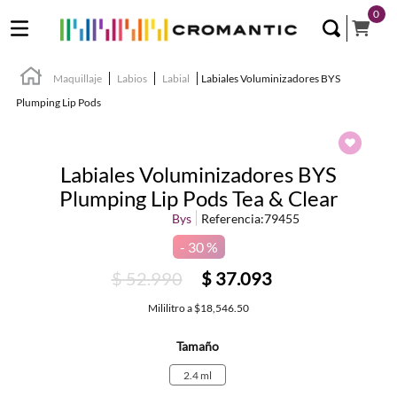
0
Maquillaje
Labios
Labial
Labiales Voluminizadores BYS
Plumping Lip Pods
Labiales Voluminizadores BYS
Plumping Lip Pods Tea & Clear
Bys
Referencia
:
79455
30 %
$
52
.
990
$
37
.
093
Mililitro
a
$18,546.50
Tamaño
2.4 ml