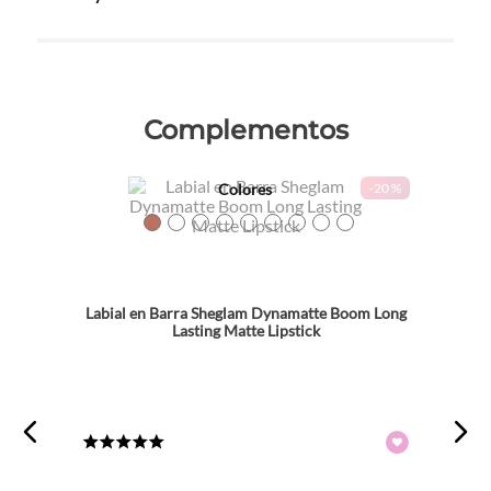
Complementos
Colores
-
20 %
TEXTURA_6971053495959
TEXTURA_6971053495973
TEXTURA_6971053495980
TEXTURA_6971053496017
TEXTURA_6971053496048
TEXTURA_6971053496031
TEXTURA_6971053496055
TEXTURA_6971053496109
TEXTURA_6971053496130
Labial en Barra Sheglam Dynamatte Boom Long
Lasting Matte Lipstick
★
★
★
★
★