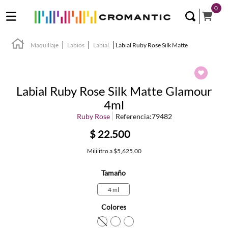
0
Maquillaje
Labios
Labial
Labial Ruby Rose Silk Matte
Labial Ruby Rose Silk Matte Glamour
4ml
Ruby Rose
Referencia
:
79482
$
22
.
500
Mililitro
a
$5,625.00
Tamaño
4 ml
Colores
TEXTURA_7900083008890
TEXTURA_7900083008845
TEXTURA_790008300883