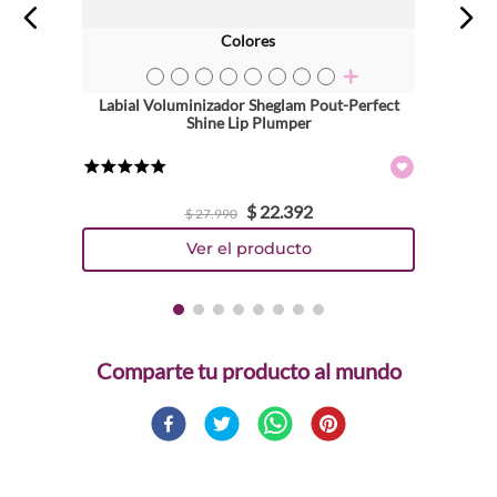
Colores
TEXTURA_6931611314153
TEXTURA_6931611314146
TEXTURA_6931611314122
TEXTURA_6931611314115
TEXTURA_6931611314108
TEXTURA_6931611314139
TEXTURA_6931611300507
TEXTURA_6931611300514
Labial Voluminizador Sheglam Pout-Perfect
Shine Lip Plumper
★
★
★
★
★
$
22
.
392
$
27
.
990
Comparte