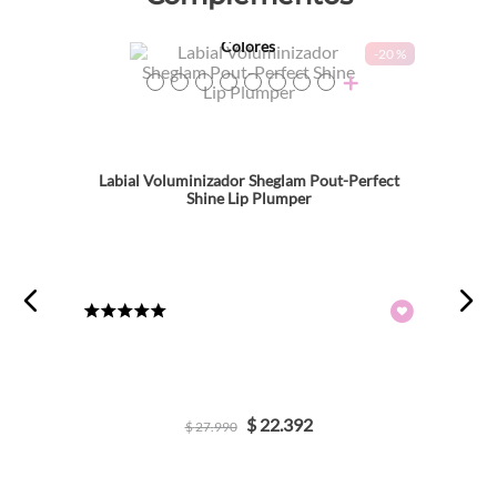
Colores
-
20 %
TEXTURA_6931611314153
TEXTURA_6931611314146
TEXTURA_6931611314122
TEXTURA_6931611314115
TEXTURA_6931611314108
TEXTURA_6931611314139
TEXTURA_6931611300507
TEXTURA_6931611300514
Labial Voluminizador Sheglam Pout-Perfect
Shine Lip Plumper
★
★
★
★
★
$
22
.
392
$
27
.
990