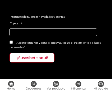
Infórmate de nuestras novedades y ofertas:
E-mail
*
Acepto
términos y condiciones
y
autorizo el tratamiento de datos
personales.
*
Medios de pago
Home
Decuentos
Ver producto
Mi cuenta
Mi pedido
Todos los derechos reservados, Prosalon Distribuciones S.A.S., 2023