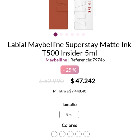
Labial Maybelline Superstay Matte Ink
T500 Insider 5ml
Maybelline
Referencia
:
79746
25 %
$
62
.
990
$
47
.
242
Mililitro
a
$9,448.40
Tamaño
5 ml
Colores
TEXTURA_41554098211
TEXTURA_41554098228
TEXTURA_41554098235
TEXTURA_41554098242
TEXTURA_415540982