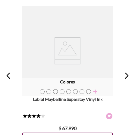
Colores
TEXTURA_41554071047
TEXTURA_41554071023
TEXTURA_41554070958
TEXTURA_41554070972
TEXTURA_41554070989
TEXTURA_41554071009
TEXTURA_41554071016
TEXTURA_41554079302
Labial Maybelline Superstay Vinyl Ink
★
★
★
★
☆
$
67
.
990