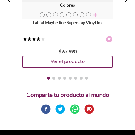
Colores
TEXTURA_41554071047
TEXTURA_41554071023
TEXTURA_41554070958
TEXTURA_41554070972
TEXTURA_41554070989
TEXTURA_41554071009
TEXTURA_41554071016
TEXTURA_41554079302
Labial Maybelline Superstay Vinyl Ink
★
★
★
★
☆
$
67
.
990
Comparte