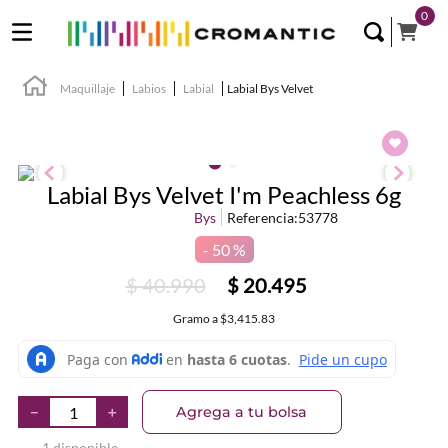
0
Maquillaje
Labios
Labial
Labial Bys Velvet
Labial Bys Velvet I'm Peachless 6g
Bys
Referencia
:
53778
50 %
$
40
.
990
$
20
.
495
Gramo
a
$3,415.83
Agrega a tu bolsa
－
＋
1 disponible