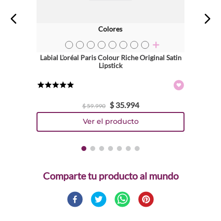
Colores
TEXTURA_71249083376
TEXTURA_71249083727
TEXTURA_71249083765
TEXTURA_71249045657
TEXTURA_71249045961
TEXTURA_71249045664
TEXTURA_71249045770
TEXTURA_71249216408
Labial L'oréal Paris Colour Riche Original Satin
Lipstick
★
★
★
★
★
$
35
.
994
$
59
.
990
Comparte