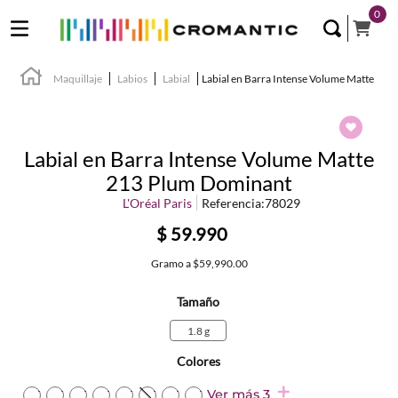
0
Maquillaje
Labios
Labial
Labial en Barra Intense Volume Matte
Labial en Barra Intense Volume Matte
213 Plum Dominant
L'Oréal Paris
Referencia
:
78029
$
59
.
990
Gramo
a
$59,990.00
Tamaño
1.8 g
Colores
TEXTURA_71249658666
TEXTURA_71249658673
TEXTURA_71249658697
TEXTURA_71249658567
TEXTURA_71249658550
TEXTURA_71249658574
TEXTURA_71249658598
TEXTURA_71249658611
Ver más 3