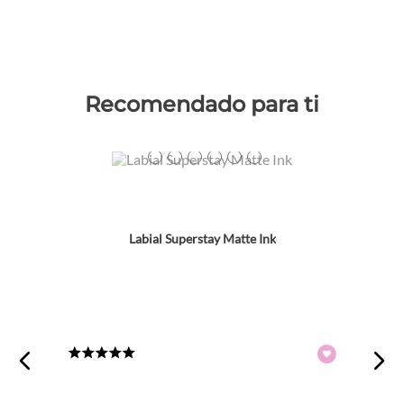
Recomendado para ti
Colores
TEXTURA_41554496918
TEXTURA_41554496895
TEXTURA_41554496987
TEXTURA_41554496901
TEXTURA_41554496932
TEXTURA_41554554533
Labial Superstay Matte Ink
★
★
★
★
★