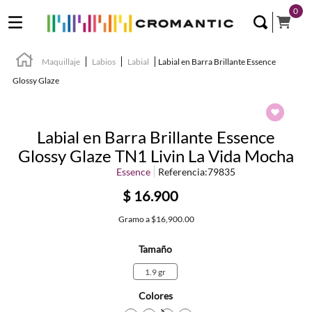
0
Maquillaje
Labios
Labial
Labial en Barra Brillante Essence
Glossy Glaze
Labial en Barra Brillante Essence
Glossy Glaze TN1 Livin La Vida Mocha
Essence
Referencia
:
79835
$
16
.
900
Gramo
a
$16,900.00
Tamaño
1.9 gr
Colores