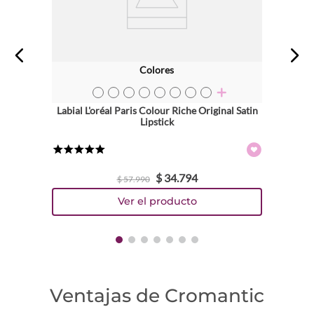
Colores
TEXTURA_71249083376
TEXTURA_71249083727
TEXTURA_71249083765
TEXTURA_71249045657
TEXTURA_71249045961
TEXTURA_71249045664
TEXTURA_71249045770
TEXTURA_71249216408
Labial L'oréal Paris Colour Riche Original Satin
Lipstick
★
★
★
★
★
$
34
.
794
$
57
.
990
Ventajas de Cromantic