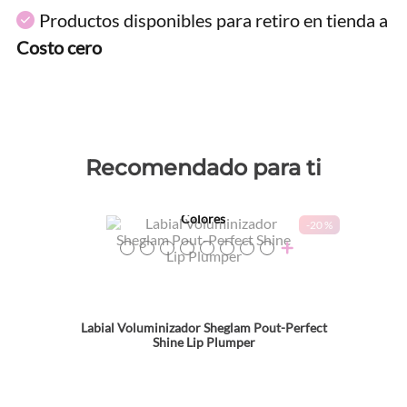
Productos disponibles para retiro en tienda a
Costo cero
Recomendado para ti
Colores
-
20 %
TEXTURA_6931611314153
TEXTURA_6931611314146
TEXTURA_6931611314122
TEXTURA_6931611314115
TEXTURA_6931611314108
TEXTURA_6931611314139
TEXTURA_6931611300507
TEXTURA_6931611300514
Labial Voluminizador Sheglam Pout-Perfect
Shine Lip Plumper