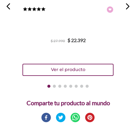
★
★
★
★
★
$
22
.
392
$
27
.
990
Comparte