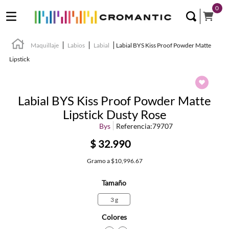
0
Maquillaje
Labios
Labial
Labial BYS Kiss Proof Powder Matte
Lipstick
Labial BYS Kiss Proof Powder Matte
Lipstick Dusty Rose
Bys
Referencia
:
79707
$
32
.
990
Gramo
a
$10,996.67
Tamaño
3 g
Colores