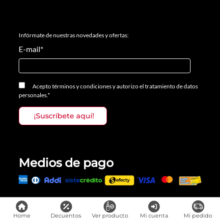
Infórmate de nuestras novedades y ofertas:
E-mail
*
Acepto
términos y condiciones
y
autorizo el tratamiento de datos
personales.
*
Medios de pago
Todos los derechos reservados, Prosalon Distribuciones S.A.S., 2023
Home
Decuentos
Ver producto
Mi cuenta
Mi pedido