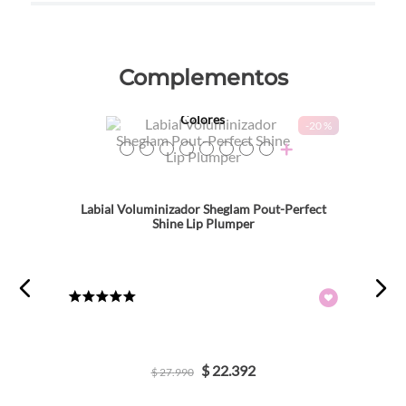
Complementos
Colores
-
20 %
TEXTURA_6931611314153
TEXTURA_6931611314146
TEXTURA_6931611314122
TEXTURA_6931611314115
TEXTURA_6931611314108
TEXTURA_6931611314139
TEXTURA_6931611300507
TEXTURA_6931611300514
Labial Voluminizador Sheglam Pout-Perfect
Shine Lip Plumper
★
★
★
★
★
$
22
.
392
$
27
.
990