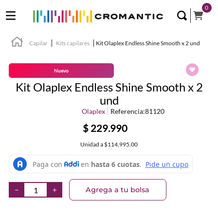
0
Capilar
Kits capilares
Kit Olaplex Endless Shine Smooth x 2 und
Nuevo
Kit Olaplex Endless Shine Smooth x 2
und
Olaplex
Referencia
:
81120
$
229
.
990
Unidad
a
$114,995.00
Agrega a tu bolsa
－
＋