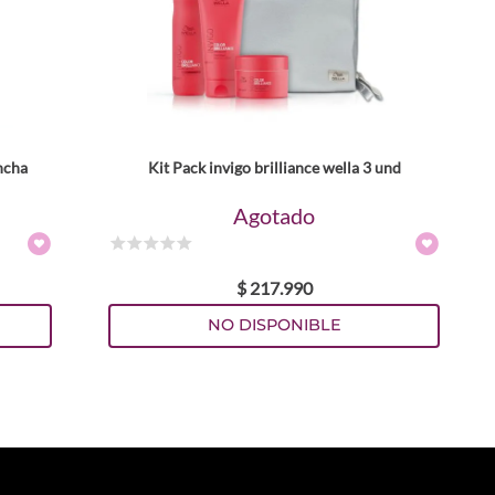
ncha
Kit Pack invigo brilliance wella 3 und
Agotado
☆
☆
☆
☆
☆
$
217
.
990
NO DISPONIBLE