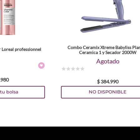
Combo Ceramix Xtreme Babyliss Pla
Loreal professionnel
Ceramica 1 y Secador 2000W
Agotado
☆
☆
☆
☆
☆
.
980
$
384
.
990
tu bolsa
NO DISPONIBLE