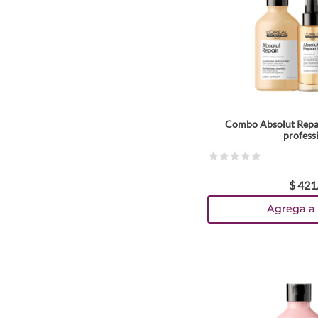
Combo Absolut Repai
profess
☆
☆
☆
☆
☆
$
421
Agrega a 