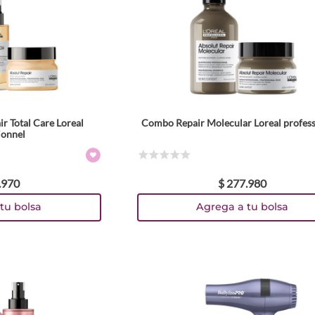
r Total Care Loreal
Combo Repair Molecular Loreal profes
ionnel
☆
☆
☆
☆
☆
.
970
$
277
.
980
tu bolsa
Agrega a tu bolsa