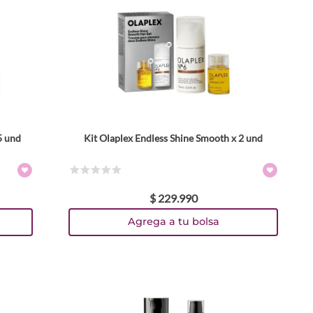
5 und
Kit Olaplex Endless Shine Smooth x 2 und
☆
☆
☆
☆
☆
$
229
.
990
Agrega a tu bolsa