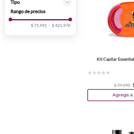
Loreal Professionnel
Tipo
Olaplex
Kit
WELLA
Planchas
Blow & Bliss
Secador
$ 71.991
–
$ 421.970
Babyliss
Kit Capilar Essentia
☆
☆
☆
☆
☆
$
79
.
990
Agrega a 