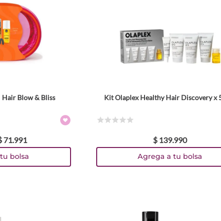
l Hair Blow & Bliss
Kit Olaplex Healthy Hair Discovery x 
☆
☆
☆
☆
☆
$
71
.
991
$
139
.
990
tu bolsa
Agrega a tu bolsa