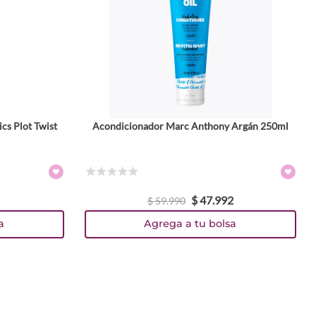
cs Plot Twist
Acondicionador Marc Anthony Argán 250ml
☆
☆
☆
☆
☆
$
47
.
992
$
59
.
990
a
Agrega a tu bolsa