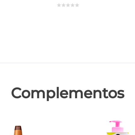
☆
☆
☆
☆
☆
las
Complementos