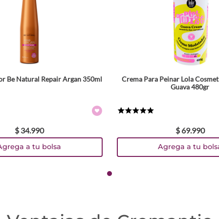
r Be Natural Repair Argan 350ml
Crema Para Peinar Lola Cosmeti
Guava 480gr
★
★
★
★
★
$
34
.
990
$
69
.
990
Agrega a tu bolsa
Agrega a tu bols