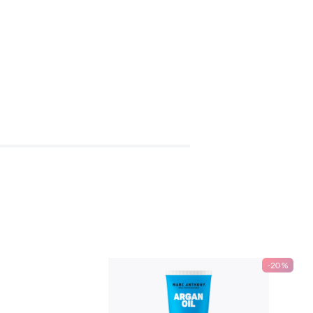
-
20 %