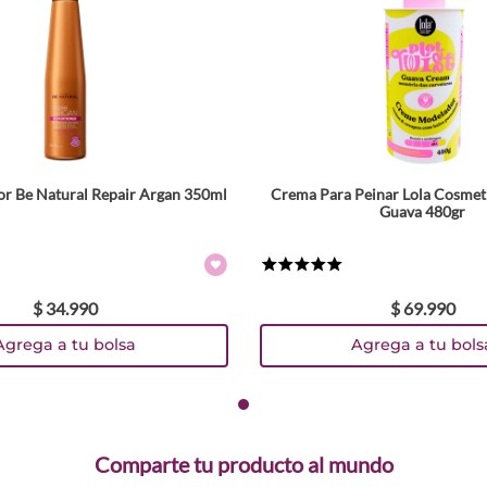
r Be Natural Repair Argan 350ml
Crema Para Peinar Lola Cosmeti
Guava 480gr
★
★
★
★
★
$
34
.
990
$
69
.
990
Agrega a tu bolsa
Agrega a tu bols
Comparte