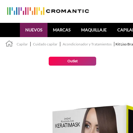
Buscar
NUEVOS
MARCAS
MAQUILLAJE
CAPILA
Capilar
Cuidado capilar
Acondicionador y Tratamientos
Kit Liso Br
Outlet