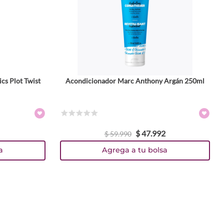
cs Plot Twist
Acondicionador Marc Anthony Argán 250ml
☆
☆
☆
☆
☆
$
47
.
992
$
59
.
990
a
Agrega a tu bolsa