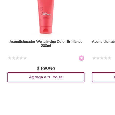
Escribe un comentario
Acondicionador Wella Invigo Color Brilliance
Acondicionado
ENVIAR COMENTARIO
200ml
☆
☆
☆
☆
☆
☆
☆
☆
☆
☆
$
109
.
990
Agrega a tu bolsa