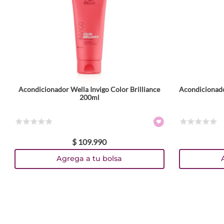
Acondicionador Wella Invigo Color Brilliance
Acondicionado
200ml
☆
☆
☆
☆
☆
☆
☆
☆
☆
☆
$
109
.
990
Agrega a tu bolsa