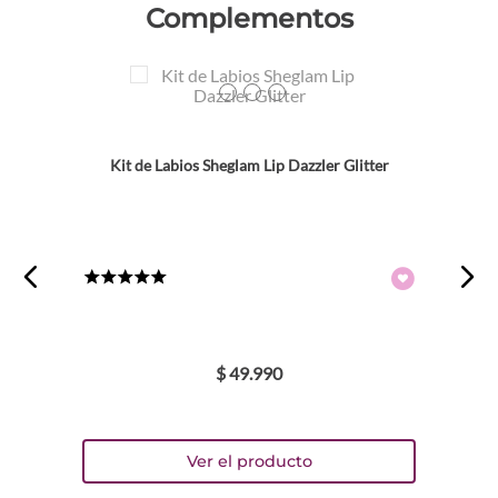
Complementos
Colores
TEXTURA_6971053497571
TEXTURA_6971053497588
TEXTURA_6971053497595
Kit de Labios Sheglam Lip Dazzler Glitter
★
★
★
★
★
$
49
.
990