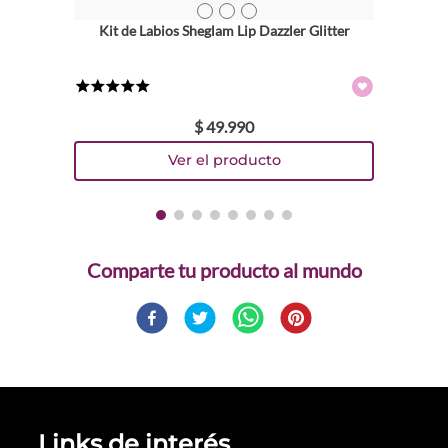
TEXTURA_6971053497571
TEXTURA_6971053497588
TEXTURA_6971053497595
Kit de Labios Sheglam Lip Dazzler Glitter
★
★
★
★
★
$
49
.
990
Comparte
Links de interés